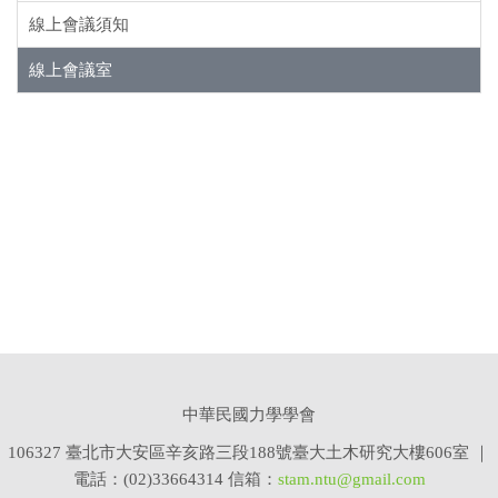
線上會議須知
線上會議室
中華民國力學學會
106327
臺北市大安區辛亥路三段188號臺大土木研究大樓606室 ｜
電話：(0
2
)
33664314 信箱：
stam
.n
tu
@gmail.com