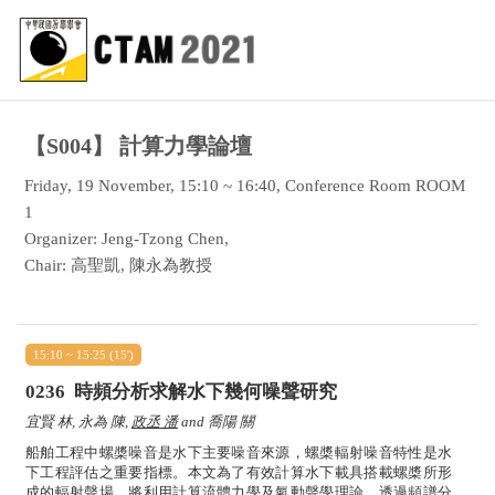
【S004】
計算力學論壇
Friday, 19 November, 15:10 ~ 16:40, Conference Room ROOM
1
Organizer: Jeng-Tzong Chen,
Chair: 高聖凱, 陳永為教授
15:10 ~ 15:25 (15')
0236
時頻分析求解水下幾何噪聲研究
宜賢 林, 永為 陳,
政丞 潘
and 喬陽 關
船舶工程中螺槳噪音是水下主要噪音來源，螺槳輻射噪音特性是水
下工程評估之重要指標。本文為了有效計算水下載具搭載螺槳所形
成的輻射聲場，將利用計算流體力學及氣動聲學理論，透過頻譜分