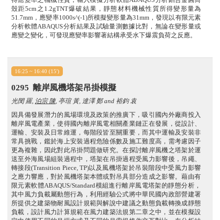
殼距5cm之1.2gTNT爆破結果，靜態材料機械性質所得變形量為
51.7mm，應變率1000s^(-1)所模擬變形量為31mm，發現以有限元素
分析軟體ABAQUS分析結果及試驗量測數據比對，無論在變形量或
應變之變化，可發現應變率影響著結構承受水下爆震負荷之反應。
16:25 ~ 16:40 (15')
0295
離岸風機塔架吊掛模擬
光閔 羅,
泊宗 陳
, 亭瑄 黃, 達澤 鄭 and 裕鈞 袁
因具備發展潛力的風場環境及政策的推廣下，吸引國內外廠商投入
離岸風電產業，使得國內離岸風電相關產業鏈正在發展，從設計、
運輸、安裝及日常維運，每階段皆至關重要，而其中運輸及安裝非
常具挑戰，鑑於海上安裝過程危險係數及施工難度高，需考慮因子
更為複雜，因此對此吊掛問題做研究。在探討離岸風機之塔架於運
送至外海風場組裝過程中，塔架在吊掛過程受風力影響後，吊繩、
轉接段(Transition Piece, TP)以及風機塔架於吊裝階段中受風力影響
之應力響應，對於風機塔架本體或對吊具部分造成之影響。藉由有
限元素軟體ABAQUS/Standard模組進行離岸風電塔架的靜態分析，
其中風力負載屬動態行為，利用經驗公式將中華民國內政部營建署
所提供之建築物耐風設計規範與解說中建議之動態負載轉換成靜態
負載，設計風力計算規範在風力建築法規第二章之中，並在模擬設