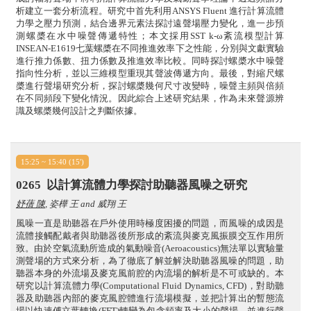
析建立一套分析流程。研究中首先利用ANSYS Fluent 進行計算流體
力學之壓力預測，結合邊界元素法探討遠聲場壓力變化，進一步預
測螺槳在水中噪聲傳遞特性；本文採用SST k-ω紊流模型計算
INSEAN-E1619七葉螺槳在不同推進效率下之性能，分別與文獻實驗
進行推力係數、扭力係數及推進效率比較。同時探討螺槳水中噪聲
指向性分析，並以三維模型重現其聲波傳遞方向。最後，對縮尺螺
槳進行聲場研究分析，探討螺槳幾何尺寸改變時，噪聲主頻與倍頻
在不同頻段下變化情況。因此綜合上述研究結果，作為未來聲源辨
識及螺槳幾何設計之判斷依據。
15:25 ~ 15:40 (15')
0265
以計算流體力學探討助聽器風噪之研究
妤蒨 陳
, 姿樺 王 and 威翔 王
風噪一直是助聽器在戶外使用時極度困擾的問題，而風噪的成因是
流體接觸配戴者與助聽器後所形成的紊流與麥克風振膜交互作用所
致。由於空氣流動所造成的氣動噪音(Aeroacoustics)無法單以實驗量
測聲場的方式來分析，為了徹底了解並解決助聽器風噪的問題，助
聽器本身的外流場及麥克風前腔的內流場的解析是不可或缺的。本
研究以計算流體力學(Computational Fluid Dynamics, CFD)，對助聽
器及助聽器內部的麥克風腔體進行流場模擬，並把計算出的暫態流
場以快速傅立葉轉換(FFT)轉變為包含頻率及大小的聲場，並進行聲