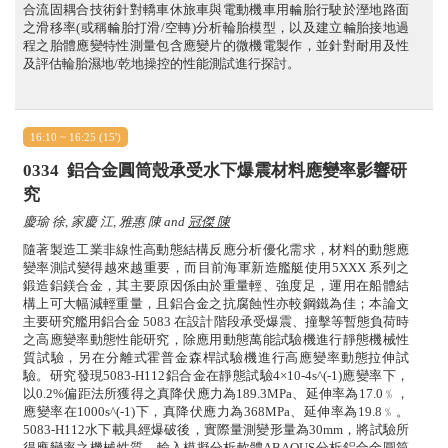
合流固耦合技術針對轎車休旅車與電動機車用輪胎行駛於溼地路面
之滑移率(或稱輪胎打滑/空轉)分析輪胎模型，以及建立輪胎接地過
程之胎體應變特性測量包含應變片的微機電製作，並針對耐用及性
及評估輪胎濕地/乾地操控的性能測試進行探討。
16:10 ~ 16:25 (15')
0334
鋁合金圓筒殼承受水下爆震材料應變率影響研
究
慶瑜 徐, 家慶 江, 雅惠 陳 and
冠傑 陳
隨著製造工業非線性高動態結構反應分析優化需求，材料的動態應
變率測試變得越來越重要，而目前海軍新造艦艇使用5XXX 系列之
鍛造鋁鎂合金，其主要原因係由於重量輕、強度足，運用在船體結
構上可大幅減輕重量，且鋁合金之抗腐蝕性亦較鋼鐵為佳；本論文
主要研究艦用鋁合金 5083 在設計階段承受爆震、撞擊等暫態負荷時
之高應變率動態性能研究，除應用動態萬能試驗機進行靜態機械性
質試驗，另在分離式霍普金森桿試驗機進行高應變率動態拉伸試
驗。研究發現5083-H112鋁合金在靜態試驗4×10-4s^(-1)應變率下，
以0.2%偏距法所獲得之真降伏應力為189.3MPa、延伸率為17.0﹪，
應變率在1000s^(-1)下，真降伏應力為368MPa、延伸率為19.8﹪。
5083-H112水下載具經爆破後，實際量測變形量為30mm，將試驗所
得應變率之機械性質，輸入模擬分析軟體ABAQUS分析鋁合金圓筒