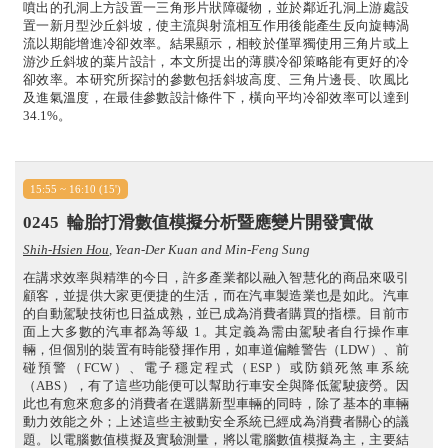
噴出的孔洞上方設置一三角形片狀障礙物，並於鄰近孔洞上游處設
置一新月型沙丘斜坡，使主流與射流相互作用後能產生反向旋轉渦
流以期能增進冷卻效率。結果顯示，相較於僅單獨使用三角片或上
游沙丘斜坡的葉片設計，本文所提出的薄膜冷卻策略能有更好的冷
卻效率。本研究所探討的參數包括斜坡高度、三角片邊長、吹風比
及進氣溫度，在最佳參數設計條件下，橫向平均冷卻效率可以達到
34.1%。
15:55 ~ 16:10 (15')
0245
輪胎打滑數值模擬分析暨應變片開發實做
Shih-Hsien Hou
, Yean-Der Kuan and Min-Feng Sung
在講求效率與精準的今日，許多產業都以融入智慧化的商品來吸引
顧客，並提供大家更便捷的生活，而在汽車製造業也是如此。汽車
的自動駕駛技術也日益成熟，並已成為消費者購買的指標。目前市
面上大多數的汽車都為等級 1。其定義為需由駕駛者自行操作車
輛，但個別的裝置有時能發揮作用，如車道偏離警告（LDW）、前
碰預警（FCW）、電子穩定程式（ESP）或防鎖死煞車系統
（ABS），有了這些功能便可以幫助行車安全與降低駕駛疲勞。因
此也有愈來愈多的消費者在選購新型車輛的同時，除了基本的車輛
動力效能之外；上述這些主被動安全系統已經成為消費者關心的議
題。以電腦數值模擬及實驗測量，將以電腦數值模擬為主，主要結