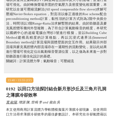
場可視化。由於轉換聲場所需的空氣壓力及密度變化相當重要，本
研究以全速可壓縮流解法(All speed compressible flow slover)求解可
壓縮Navier-Stokes equation，對流項以修正過後的Roe scheme配合
preconditioning method計算，黏性項的計算方式則為2階中央插分
法，時間項以3階Runge-Kutta法求解暫態的結果。由於助聽器及麥
克風腔體等幾何外型複雜，為了符合計算氣動噪音的精度，本研究
以國網中心的超級電腦台灣杉3號進行模擬，並以Building Cube
Method建構高精度的計算格點，再以沉浸式邊界法(Immersed
Boundary method)計算流場與固體壁面的交互作用。結果顯示外部
流場與麥克風腔體內部流場存在一週期性的流動變化，並以此結果
進行聲場可視化定位出氣動噪音聲源位置，以之做為未來進一步對
助聽器進行最佳化設計的基礎。
關鍵詞：計算流體力學；氣動噪音；可壓縮流
15:40 ~ 15:55 (15')
0192
以田口方法探討結合新月形沙丘及三角片孔洞
之薄膜冷卻效率
寬 歐陽
, 增源 陳, 世鳴 李 and 俊由 吳
本文使用商用計算流體力學軟體模擬葉片薄膜冷卻現象，並使用田
口方法尋求薄膜冷卻效率的最佳參數設計。本研究在冷卻氣體藉以