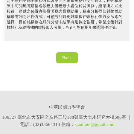
定中使用不同的吊掛方式及不同的吊索規格作交互對比，在分析結
果中可知風電塔架各段應力響應最大處位於背風側，經吊掛方式比
較後，吊點之佈置亦影響著應力響應結果，藉由分析得知對整體結
構最有利之吊掛方式，可使設計時更好掌握在螺栓孔佈置及吊索的
選擇，目前結構物在靜態分析中結果有足夠之強度，希望之後針對
螺栓孔及結構物的銲接加入考量，再者可對使用年限問題作討論。
Back
中華民國力學學會
106327
臺北市大安區辛亥路三段188號臺大土木研究大樓606室 ｜
電話：(0
2
)
33664314 信箱：
stam
.n
tu
@gmail.com